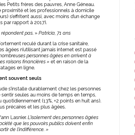
 des Petits frères des pauvres, Anne Géneau.
roximité et les professionnels à domicile
rs) s’effritent aussi, avec moins d’un échange
s par rapport à 2017).
e répondent pas
. »
Patricia, 71 ans
rtement reculé durant la crise sanitaire,
s âgées n’utilisant jamais internet est passé
nombreuses personnes âgées en arrivent à
es raisons financières »
et en raison de la
atages en ligne.
tent souvent seuls
tude s’installe durablement chez les personnes
se sentir seules au moins de temps en temps,
u quotidiennement (13%, +2 points en huit ans).
us précaires et les plus âgées.
 Yann Lasnier.
L’isolement des personnes âgées
ociété que les pouvoirs publics doivent enfin
ortir de l’indifférence. »