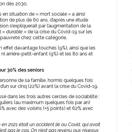
lion dès 2030.
 en situation de « mort sociale » a ainsi
tion de plus de 60 ans, d’après une étude
ssion s’expliquerait par l’augmentation de la
ct
« durable »
de la crise du Covid-19 sur les
a pauvreté chez cette catégorie.
 effet davantage touchés (9%), ainsi que les
, ni arrière-petit-enfant (9%) et les 80 ans et
our 30% des seniors
 personne de sa famille, hormis quelques fois
s d’un sur cinq (22%) avant la crise du Covid-19.
sé dans les trois autres cercles de sociabilité :
guliers (au maximum quelques fois par an)
26% avec des voisins (+5 points) et 62% avec
en 2021 était un accident lié au Covid, qui avait
’est pas le cas. On n’est pas revenu aux niveaux