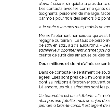
d’avant-crise »
, s’inquiète la présidente
Les contacts avec les commerçants de p
(soignants, personnel de ménage, facteu
par mois pour 30% des seniors (+2 point
« Je parle avec mes murs, mais ils ne m
Même l’isolement numérique, qui avait fo
regagne du terrain. Le taux de personne
de 20% en 2021 à 27% aujourd’hui.
« De 
sacrifier leur abonnement internet pour d
crainte de subir des arnaques ou des pir
Deux millions et demi d’aînés se sen
Dans ce contexte, le sentiment de soli
âgées. Elles sont près de 6 millions à 
dont 2,5 millions à l’éprouver souvent o
Là encore, les plus affectées sont les pl
Ce baromètre est un cri d’alerte
, affirme
n’est pas une fatalité, mais un enjeu de s
prendre à bras-le-corps
.
Il est urgent de s