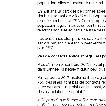
population, elles pourraient être un mil
En huit ans, la part des personnes âgées
doublé, passant de 2 à 4% de la popula
réalisée par l’institut CSA. Cette progre
population âgée, mais aussi par l’impa
relations sociales et par la hausse de l
Les personnes plus pauvres s’avèrent en
seniors n’ayant ni enfant, ni petit-enfant
plus (6%).
Pas de contacts amicaux réguliers p
Près d’un senior sur trois (29%) ne voit
dans l’année. Ils n’étaient qu’un peu plu
Par rapport à 2017, l’isolement a progres
30% des aînés n’ont pas de contacts ré
avec des amis (+2 points en huit ans), 
des associations (+7 points).
« On pensait que l’aggravation constatée 
replié les gens sur eux-mêmes, mais ce n