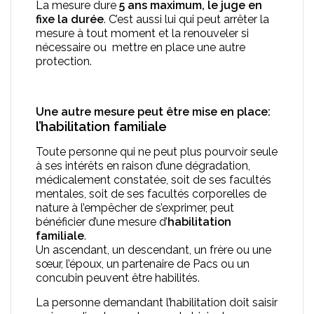
La mesure dure
5 ans maximum, le juge en
fixe la durée
. C’est aussi lui qui peut arrêter la
mesure à tout moment et la renouveler si
nécessaire ou mettre en place une autre
protection.
Une autre mesure peut être mise en place:
l’habilitation familiale
Toute personne qui ne peut plus pourvoir seule
à ses intérêts en raison d’une dégradation,
médicalement constatée, soit de ses facultés
mentales, soit de ses facultés corporelles de
nature à l’empêcher de s’exprimer, peut
bénéficier d’une mesure d’
habilitation
familiale
.
,enfant,
Un
ascendant
, un
descendant
, un frère ou une
petit-
sœur, l’époux, un partenaire de Pacs ou un
enfant,
concubin peuvent être habilités.
arrière
La personne demandant l’habilitation doit saisir
petit-