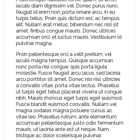
iaculis diam dignissim vel. Donec purus nunc,
feugiat id enim non, porta ornare arcu. In eu
turpis tellus. Proin quis dictum est, ac tempus
elit. Nullam erat metus, bibendum nec nisl sit
amet, finibus congue mauris. Donec ultrices
accumsan orci, et luctus mauris. Vestibulum id
pulvinar magna.
Proin pellentesque orci a velit pretium, vel
iaculis magna tempus. Quisque accumsan
nunc porta nisi congue, quis porta ligula
molestie. Fusce feugiat arcu lacus, sed lacinia
arcu porttitor sit amet. Donec nisi nisi, ultricies
a convallis vitae, porta vitae lectus. Phasellus
ut turpis eget tellus placerat viverra ut congue
nibh. Mauris rhoncus eget turpis eget euismod.
Fusce blandit euismod convallis. Nullam vel
magna sodales magna posuere cursus ac
vitae leo. Phasellus rutrum, ante elementum
accumsan pellentesque, justo odio fermentum
mauris, ut lacinia ante est ut neque. Nam
tristique ac dolor scelerisque pulvinar.