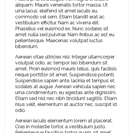
aliquam. Mauris venenatis tortor massa. Ut
urna lacus, eleifend sit amet iaculis eu,
commodo vel sem. Etiam blandit erat ac
vestibulum efficitur. Nam ac viverra elit.
Phasellus vel euismod ex. Nunc sodales sit
amet nulla sed pulvinar. Nam finibus ac est eu
pellentesque. Maecenas volutpat luctus
bibendum.
Aenean vitae ultricies nisi. Integer ullamcorper
volutpat odio, ac tempor leo bibendum sit
amet. Proin euismod mauris tellus, quis facilisis
neque porttitor sit amet. Suspendisse potenti.
Suspendisse sapien ante, lacinia et tempus et,
sodales at augue. Aenean vehicula sapien nec
urna condimentum, eu egestas ante dignissim.
Etiam sed nisl nec nibh tincidunt sagittis. Etiam
risus velit, elementum at auctor nec, suscipit id
odio.
Aenean iaculis elementum lorem at placerat.
Cras in molestie tortor, a vestibulum justo.
Pellentesque faucibus tortor quam, sit amet