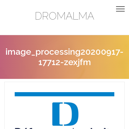
DROMALMA
image_processing20200917-
17712-zexjfm